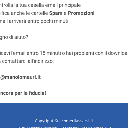
trolla la tua casella email principale
ifica anche le cartelle
Spam
e
Promozioni
mail arriverà entro pochi minuti
gno di aiuto?
icevi l'email entro 15 minuti o hai problemi con il downloa
 contattarci all'indirizzo:
a@manolomauri.it
ncora per la fiducia!
Copyright © - comerilassarsi.it