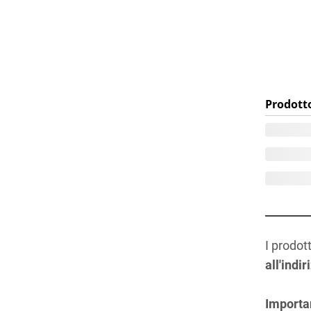
Prodott
I prodot
all'indi
Importa