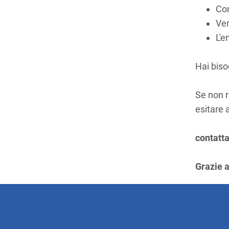
Con
Ver
L'e
Hai biso
Se non r
esitare a
contatt
Grazie a