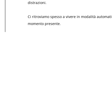
distrazioni.
Ci ritroviamo spesso a vivere in modalità automat
momento presente.
È qui che entra in gioco la pratica della presenz
mentale e perché è così fondamentale per il nost
La presenza mentale, conosciuta anche come
min
pienamente presenti e consapevoli del qui e ora.
Significa prestare attenzione ai nostri pensieri, 
giudizio.
Questa pratica, che ha radici profonde nelle tradi
sempre più attenzione nella nostra cultura occident